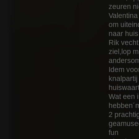
zeuren ni
Valentina
om uitein
naar hui
Rik vecht
ziel,lop 
andersom
Idem voor
knalparti
huiswaar
Wat een in
hebben´mi
2 pracht
geamuseer
fun