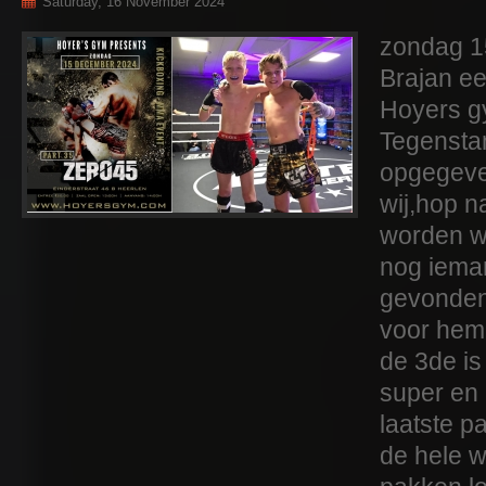
Saturday, 16 November 2024
zondag 1
Brajan ee
Hoyers 
Tegenstan
opgegeve
wij,hop 
worden w
nog ieman
gevonden,
voor hem.
de 3de is
super en 
laatste par
de hele w