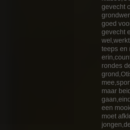
gevecht o
grondwerk
goed voor
gevecht e
wel,werk
teeps en
erin,coun
rondes d
grond,Oti
mee,spor
maar beid
gaan,eind
een mooie
moet afk
jongen,de 