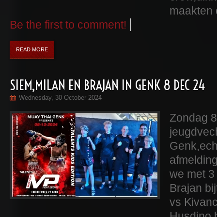
maakten 
Be the first to comment!
READ MORE
SIEM,MILAN EN BRAJAN IN GENK 8 DEC 24
Wednesday, 30 October 2024
Zondag 8
jeugdvech
Genk,echt
afmelding
we met 3
Brajan bij
vs Kivan
Husdino,b