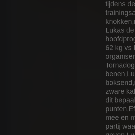
tijdens d
trainingsa
knokken,n
Lukas de 
hoofdpro
62 kg vs
organise
Tornadog
benen,Lu
boksend,
zware kal
dit bepaa
punten,Ef
mee en m
partij wa