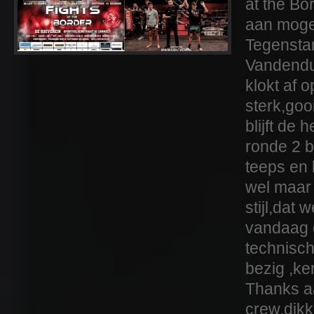
at the Bo
aan mog
Tegensta
Vandendu
klokt af 
sterk,goo
blijft de
ronde 2 bl
teeps en 
wel maar 
stijl,dat
vandaag 
technisc
bezig ,ke
Thanks a
crew,dik