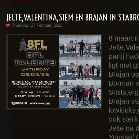
JELTE,VALENTINA,SIEM EN BRAJAN IN STAB
Thursday, 27 February 2025
8 maart r
Jelte,Val
partij ha
ligt met g
Brajan op
Borman v
Smits,er
Brajan st
lowkicks,
ook sterk
Jelte na 
Youssef 