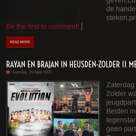
geven,Lu
de handen
steken,pro
Be the first to comment!
READ MORE
RAYAN EN BRAJAN IN HEUSDEN-ZOLDER 11 ME
Tuesday, 29 April 2025
Zaterdag
Zolder w
jeugdpart
Beiden mo
tegenstan
geen part