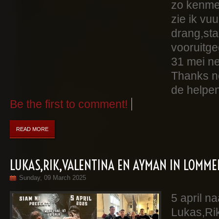
zo kenme
zie ik vu
drang,st
vooruitge
31 mei nex
Thanks n
de helpe
Be the first to comment!
READ MORE
LUKAS,RIK,VALENTINA EN AYMAN IN LOMMEL
Sunday, 09 March 2025
5 april n
Lukas,Ri