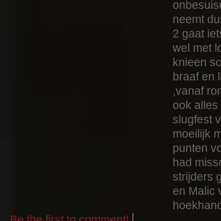
onbesuisd
neemt du
2 gaat ie
wel met 
knieen sc
braaf en 
,vanaf ro
ook alles
slugfest 
moeilijk 
punten v
had miss
strijders
en Malic 
hoekhan
Be the first to comment!