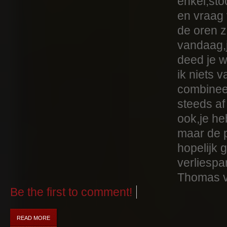
enkel,sto
en vraag
de oren zi
vandaag,
deed je w
ik niets 
combinee
steeds a
ook,je he
maar de p
hopelijk 
verliespa
Thomas vo
Be the first to comment!
READ MORE