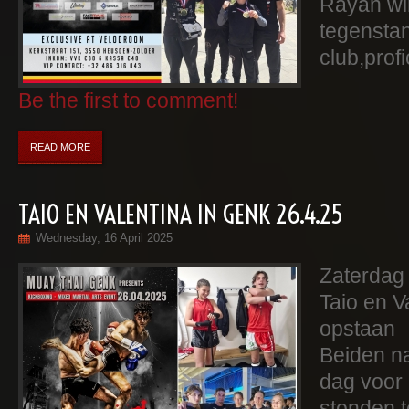
Rayan wi
tegensta
club,prof
Be the first to comment!
READ MORE
TAIO EN VALENTINA IN GENK 26.4.25
Wednesday, 16 April 2025
Zaterdag 
Taio en V
opstaan
Beiden n
dag voor 
stonden t