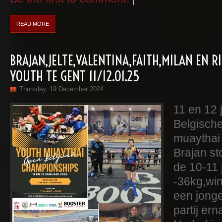
READ MORE
BRAJAN,JELTE,VALENTINA,FAITH,MILAN EN R
YOUTH TE GENT 11/12.01.25
Thursday, 19 December 2024
11 en 12 
Belgisch
muaythai 
Brajan st
de 10-11 
-36kg,win
een jong
partij er