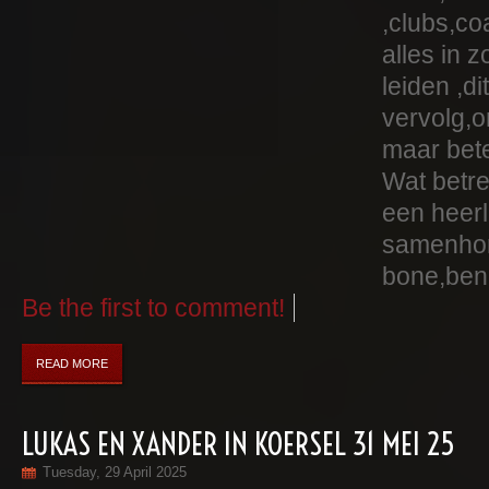
,clubs,c
alles in 
leiden ,di
vervolg,o
maar bete
Wat betre
een heerli
samenhor
bone,ben t
Be the first to comment!
READ MORE
LUKAS EN XANDER IN KOERSEL 31 MEI 25
Tuesday, 29 April 2025