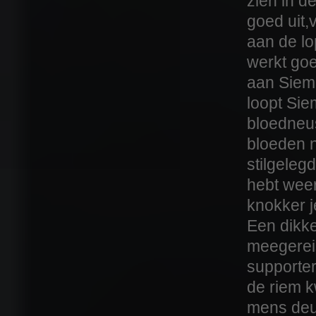
zien in de
goed uit,
aan de l
werkt go
aan Siem 
loopt Sie
bloedneus
bloeden n
stilgelegd
hebt weer
knokker je
Een dikk
meegerei
supporter
de riem 
mens deu