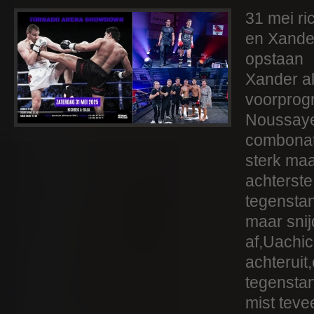
31 mei ri
en Xander
opstaan
Xander al
voorprog
Noussaye
combonat
sterk maa
achterste
tegenstan
maar snij
af,Uachic
achteruit
tegensta
mist tevee