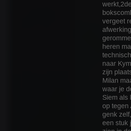
werkt,2de
bokscomb
vergeet r
afwerking
gerommel,
heren ma
technisch
naar Kym
zijn pla
Milan maa
waar je d
Siem als l
op tegen
genk zelf
een stuk 