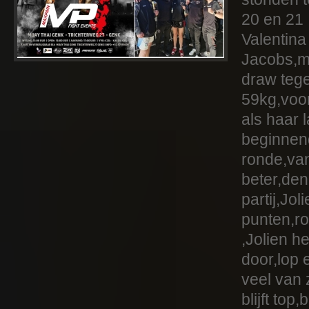
20 en 21
Valentina
Jacobs,m
draw teg
59kg,voor
als haar l
beginnend
ronde,van
beter,den
partij,Jo
punten,r
,Jolien h
door,lop 
veel van 
blijft top