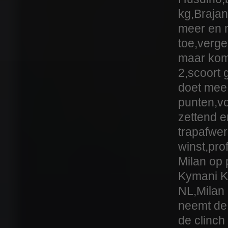
kg,Brajan
meer en m
toe,verge
maar komt
2,scoort 
doet mee
punten,vo
zettend 
trapafwe
winst,prof
Milan op 
Kymani Ko
NL,Milan
neemt de
de clinch