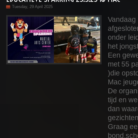
Tuesday, 29 April 2025
Vandaag 
afgeslote
onder le
het jongs
Een gewe
met 55 pa
)die opst
Mac jeug
De organi
tijd en w
dan waar
gezichte
Graag ee
bond,sche