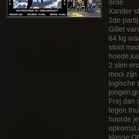
orde
Xander st
2de parti
Gillet va
64 kg waa
stoot maa
hoede,kan
2 slim e
mooi zij
logische 
jongen,g
Frej dan 
tegen thu
hoorde je 
opkomst,
klasse,Ot