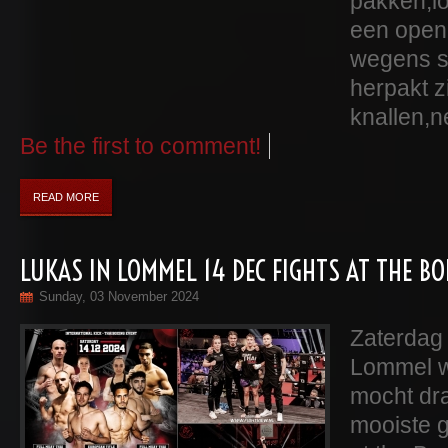
pakken,lo
een open
wegens s
herpakt zi
knallen,n
Be the first to comment!
READ MORE
LUKAS IN LOMMEL 14 DEC FIGHTS AT THE B
Sunday, 03 November 2024
Zaterdag
Lommel w
mocht dr
mooiste g