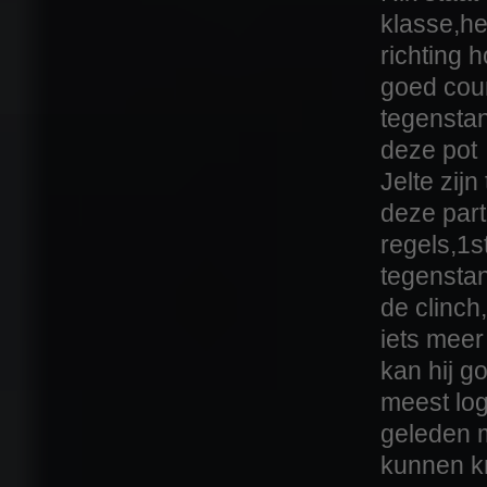
klasse,he
richting 
goed cou
tegenstan
deze pot
Jelte zijn
deze part
regels,1s
tegensta
de clinch
iets meer
kan hij g
meest log
geleden 
kunnen kn