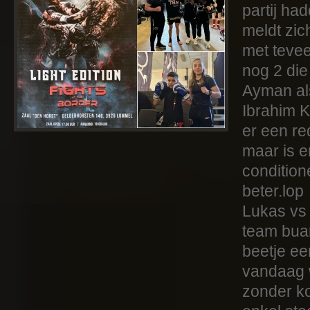
partij ha
meldt zic
met tevee
nog 2 di
Ayman als
Ibrahim 
er een re
maar is e
conditio
beter.lop
Lukas vs
team buan
beetje e
vandaag w
zonder ko