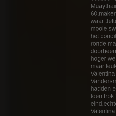
Muaythai
60,maken
waar Jelt
mooie sw
het condi
ronde maa
doorheen
hoger we
maar leuk
Valentina
Vandersm
hadden e
toen trok
eind,echt
Valentina