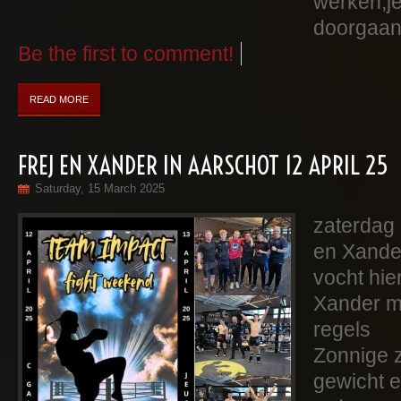
werken,je 
doorgaan.
Be the first to comment!
READ MORE
FREJ EN XANDER IN AARSCHOT 12 APRIL 25
Saturday, 15 March 2025
zaterdag 
en Xander
vocht hie
Xander m
regels
Zonnige 
gewicht e