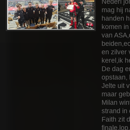
Nederl jo
mag hij n
handen ho
komen in 
van ASA,d
beiden,ec
en zilver
kerel,ik h
De dag e
opstaan, 
Jelte uit
maar gebe
Milan win
strand in
Faith zit 
finale,lo