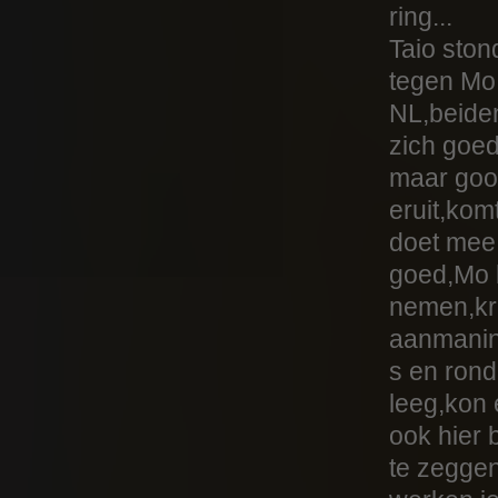
ring...
Taio ston
tegen Mo
NL,beiden
zich goed
maar gooi
eruit,ko
doet mee
goed,Mo b
nemen,kr
aanmani
s en rond
leeg,kon 
ook hier 
te zeggen