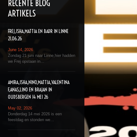
RECENTE BLOG
ARTIKELS
FREJ,ISHA,MATTIA EN BADR IN LINNE
21.06.26
June 14, 2026
Zondag 21 juni naar Linne,hier hadden
we Frej opstaan in…
AMIRA,ISHA,NINO,MATTIA,VALENTINA
F,ANAS,LINO EN BRAJAN IN
OUDSBERGEN 14 MEI 26
May 02, 2026
Donderdag 14 mei 2026 is een
feestdag en stonden we…