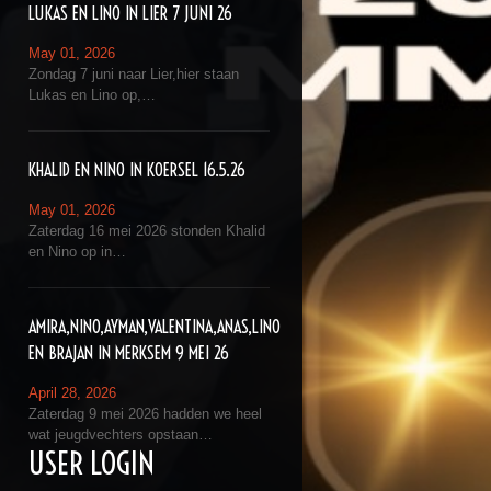
LUKAS EN LINO IN LIER 7 JUNI 26
May 01, 2026
Zondag 7 juni naar Lier,hier staan
Lukas en Lino op,…
KHALID EN NINO IN KOERSEL 16.5.26
May 01, 2026
Zaterdag 16 mei 2026 stonden Khalid
en Nino op in…
AMIRA,NINO,AYMAN,VALENTINA,ANAS,LINO
EN BRAJAN IN MERKSEM 9 MEI 26
April 28, 2026
Zaterdag 9 mei 2026 hadden we heel
wat jeugdvechters opstaan…
USER LOGIN