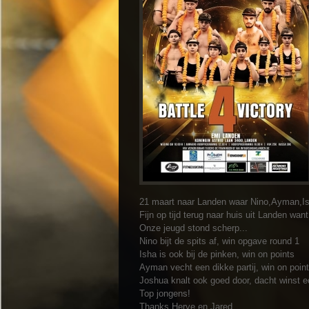
21 maart naar Landen waar Nino,Ayman,Ish
Fijn op tijd terug naar huis uit Landen w
Onze jeugd stond scherp...
Nino bijt de spits af, win opgave round 1
Isha is ook bij de pinken, win on points
Ayman vecht een dikke partij, win on poin
Joshua knalt ook goed door, dacht winst e
Top jongens!
Thanks Herve en Jared