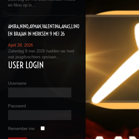
en Nino op in…
AMIRA,NINO,AYMAN,VALENTINA,ANAS,LINO
EN BRAJAN IN MERKSEM 9 MEI 26
April 28, 2026
Zaterdag 9 mei 2026 hadden we heel
wat jeugdvechters opstaan…
USER LOGIN
Username
Password
Remember me