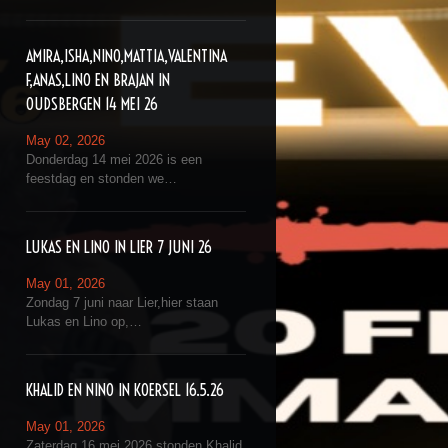
AMIRA,ISHA,NINO,MATTIA,VALENTINA
F,ANAS,LINO EN BRAJAN IN
OUDSBERGEN 14 MEI 26
May 02, 2026
Donderdag 14 mei 2026 is een
feestdag en stonden we…
LUKAS EN LINO IN LIER 7 JUNI 26
May 01, 2026
Zondag 7 juni naar Lier,hier staan
Lukas en Lino op,…
KHALID EN NINO IN KOERSEL 16.5.26
May 01, 2026
Zaterdag 16 mei 2026 stonden Khalid